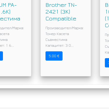
UM PA-
Brother TN-
B
.6K)
2421 (3K)
1
естима
Compatible
(
C
одител/Марка:
Производител/Марка:
асета
Тонер Касета
Пр
тимa
Съвместима
То
т: 1 6...
Капацитет: 3 0...
С
Ка
5.00 €