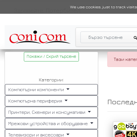
We use cookies, just to track visi
Здравейте,
Потербител
Покажи / Скрий търсене
Тази кате
Категории:
Компютърни компоненти
Компютърна периферия
Послед
Принтери, Скенери и консумативи
Мрежови устройства и оборудване
Телевизори и аксесоари