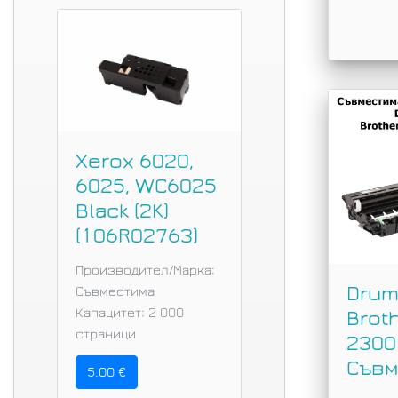
Xerox 6020,
6025, WC6025
Black (2K)
(106R02763)
Производител/Марка:
Drum
Съвместима
Капацитет: 2 000
Brot
страници
2300 
Съвм
5.00 €