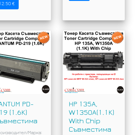
12.50 €
ANTUM PD-
HP 135A,
19 (1.6K)
W1350A(1.1K)
ъвместима
With Chip
Съвместима
оизводител/Марка: