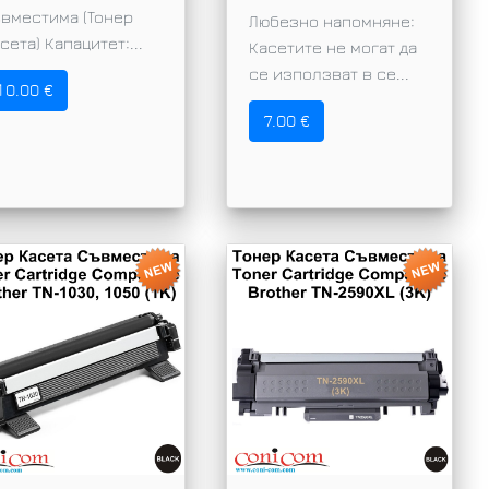
вместима (Тонер
Любезно напомняне:
сета) Капацитет:...
Касетите не могат да
се използват в се...
10.00 €
7.00 €