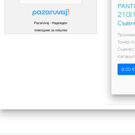
PANT
210(1
Съвм
Pazaruvaj - Надежден
помощник за покупки
Произв
Тонер К
Съвмес
Капаците
8.00 €