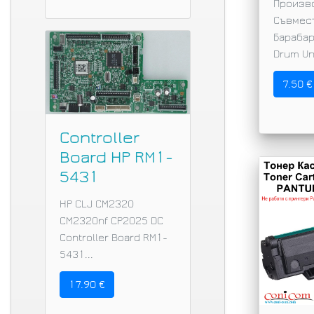
Произв
Съвмес
Барабар
Drum Uni
7.50 €
Controller
Board HP RM1-
5431
HP CLJ CM2320
CM2320nf CP2025 DC
Controller Board RM1-
5431...
17.90 €