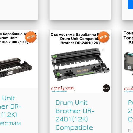
 Unit
Drum Unit
P
her DR-
Brother DR-
2
(12K)
2401(12K)
С
естим
Compatible
Пр