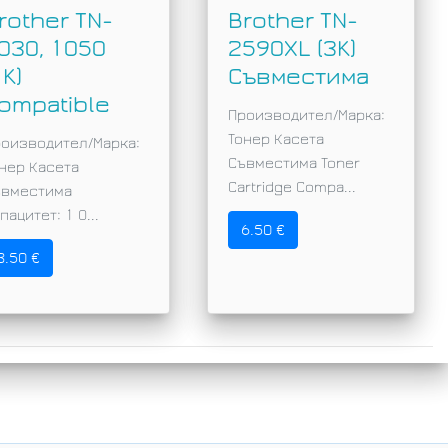
rother TN-
Brother TN-
030, 1050
2590XL (3K)
1K)
Съвместима
ompatible
Производител/Марка:
Тонер Касета
оизводител/Марка:
Съвместимa Toner
нер Касета
Cartridge Compa...
ъвместимa
пацитет: 1 0...
6.50 €
3.50 €