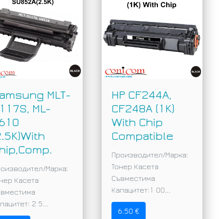
amsung MLT-
HP CF244A,
117S, ML-
CF248A (1K)
610
With Chip
2.5K)With
Compatible
hip,Comp.
Производител/Марка:
Тонер Касета
оизводител/Марка:
Съвместимa
нер Касета
Капацитет:1 00...
ъвместимa
пацитет: 2 5...
6.50 €