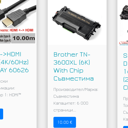
 ->HDMI
Brother TN-
S
(4K/60Hz)
3600XL (6K)
D
AY 60626
With Chip
1
Съвместима
(
ески
C
икации:
Производител/Марка:
р 1: HDMI™
Съвместима
Пр
Капацитет: 6 000
То
страници...
С
Ка
10.00 €