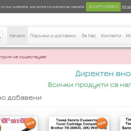
ts to our website, we store no personal details.
ACCEPT COOKIES
What
Начало
Поръчки и доставки.
За Нас
Контакти
И
гория не съществува!
Директен вно
Всички продукти са на
но добавени