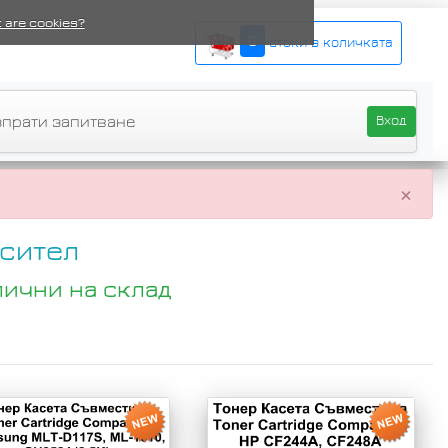
 are cookies?
0
стоки в количката
зпрати запитване
Вход
×
сител
лични на склад