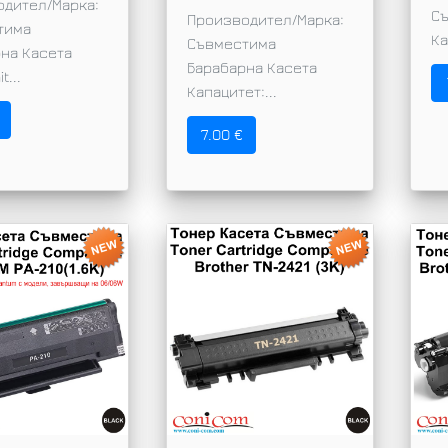
одител/Марка:
Съ
Производител/Марка:
тима
Ка
Съвместима
на Касета
Барабарна Касета
t...
Капацитет:...
7.00 €