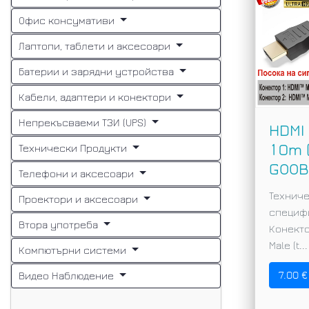
Офис консумативи
Лаптопи, таблети и аксесоари
Батерии и зарядни устройства
Кабели, адаптери и конектори
Непрекъсваеми ТЗИ (UPS)
HDMI
10m 
Технически Продукти
GOOB
Телефони и аксесоари
Технич
Проектори и аксесоари
специф
Втора употреба
Конекто
Male (t...
Компютърни системи
7.00 €
Видео Наблюдение