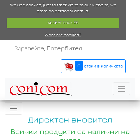
We use cookies, just to track visits to our website, we
store no personal details.
ACCEPT COOKIES
What are cookies?
Здравейте,
Потербител
0
стоки в количката
Директен вносител
Всички продукти са налични на