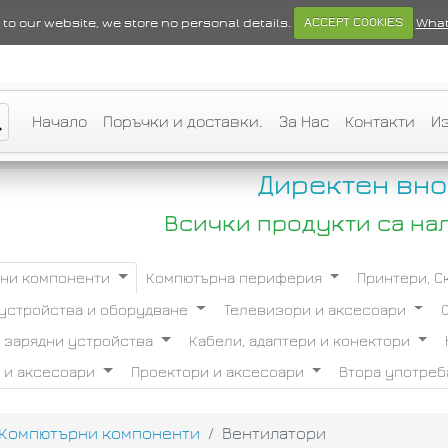
ts to our website, we store no personal details.
ACCEPT COOKIES
What
Начало
Поръчки и доставки.
За Нас
Контакти
И
Директен вно
Всички продукти са на
ни компоненти
Компютърна периферия
Принтери, 
устройства и оборудване
Телевизори и аксесоари
и зарядни устройства
Кабели, адаптери и конектори
 и аксесоари
Проектори и аксесоари
Втора употре
Компютърни компоненти
Вентилатори