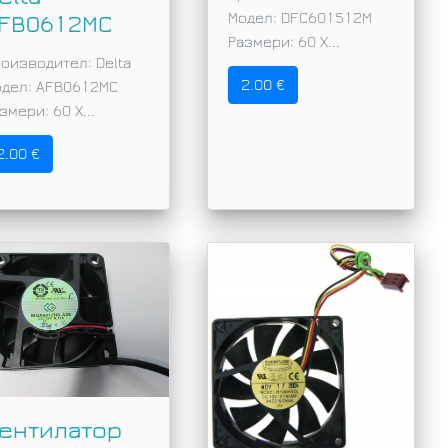
Модел: DFC601512M
FB0612MC
Размери: 60 X...
оизводител: Delta
2.00 €
одел: AFB0612MC
змери: 60 X...
2.00 €
ентилатор