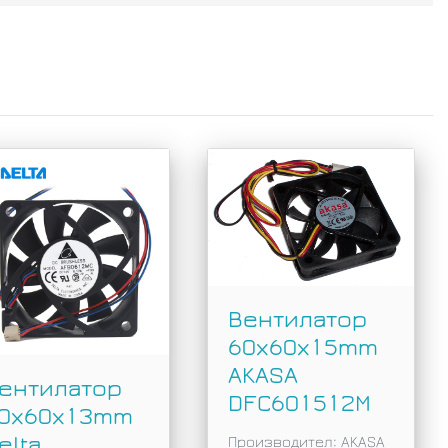
Вентилатор
60х60х15mm
AKASA
ентилатор
DFC601512M
0х60х13mm
elta
Производител: AKASA