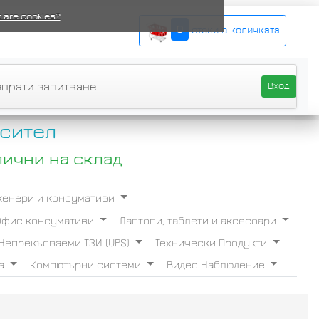
 are cookies?
0
стоки в количката
зпрати запитване
Вход
сител
лични на склад
Скенери и консумативи
Офис консумативи
Лаптопи, таблети и аксесоари
Непрекъсваеми ТЗИ (UPS)
Технически Продукти
ба
Компютърни системи
Видео Наблюдение