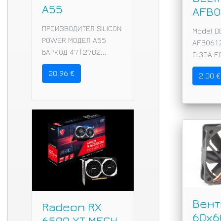
A55
AFBO
ПРОИЗВОДИТЕЛ SILICON
Model D
POWER МОДЕЛ A55
AFBO61
БАРКОД 4712702...
0.30A F
20.96 €
2.00 €
Вент
Radeon RX
60х