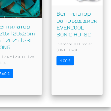
Вентилатор
за твърд диск
ентилатор
EVERCOOL
20x120x25m
SONIC HD-SC
 1202512SL
Evercool HDD Cooler
ONG
SONIC HD-SC.
 1202512SL DC 12V
4.00 €
13A
7.60 €