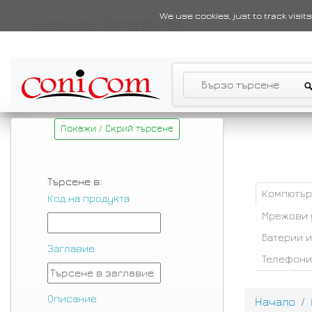
We use cookies, just to track visi
Здравейте,
Потербител
Покажи / Скрий търсене
Търсене в:
Компютър
Код на продукта
Мрежови 
Батерии 
Заглавие
Телефони
Описание
Начало