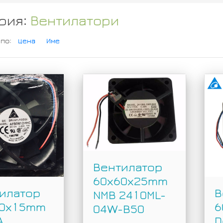
рия:
Вентилатори
 по:
Цена
Име
Вентилатор
60x60x25mm
илатор
В
NMB 2410ML-
60x15mm
6
04W-B50
A
D