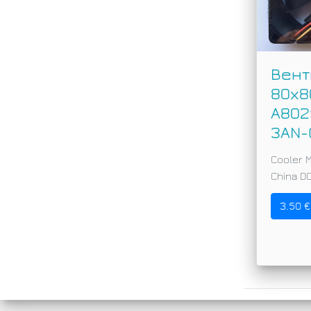
Вент
80x
A802
3AN-
Cooler 
China DC
3.50 €