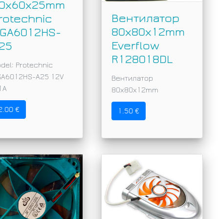
0х60х25mm
Вентилатор
rotechnic
80x80x12mm
GA6012HS-
Everflow
25
R128018DL
del: Protechnic
GA6012HS-A25 12V
Вентилатор
1A
80x80x12mm
2.00 €
1.50 €