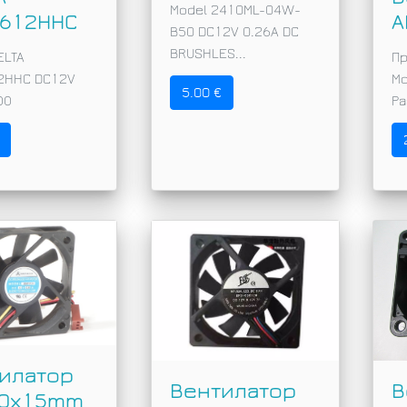
Model 2410ML-04W-
612HHC
A
B50 DC12V 0.26A DC
BRUSHLES...
ELTA
Пр
2HHC DC12V
М
5.00 €
OO
Ра
илатор
Вентилатор
В
60х15mm