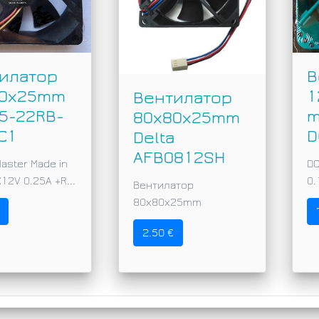
илатор
В
80x25mm
1
Вентилатор
5-22RB-
m
80x80x25mm
C1
D
Delta
AFB0812SH
Master Made in
DC
12V 0.25A +R...
0.
Вентилатор
80x80x25mm
2.50 €