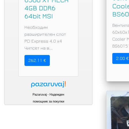
6500 XT MECH
Cool
4GB DDR6
BS60
64bit MSI
Вентил
Необходим
60х60х
разширителен слот
Cooler 
PCI Express 4.0 x4
BS6015
Чипсет на в...
2.00 €
262.11 €
Pazaruvaj - Надежден
помощник за покупки