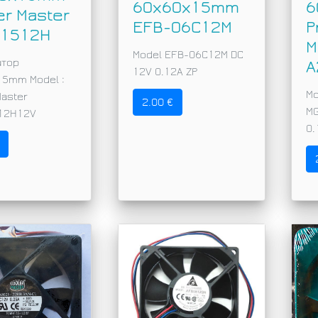
60х60х15mm
6
er Master
EFB-06C12M
P
1512H
M
Model EFB-06C12M DC
атор
A
12V 0.12A ZP
15mm Model :
Mo
Master
2.00 €
M
12H12V
0.