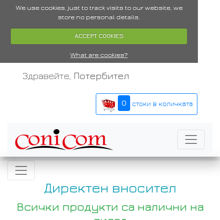
We use cookies, just to track visits to our website, we
store no personal details.
ACCEPT COOKIES
What are cookies?
Здравейте,
Потербител
0
стоки в количката
Директен вносител
Всички продукти са налични на