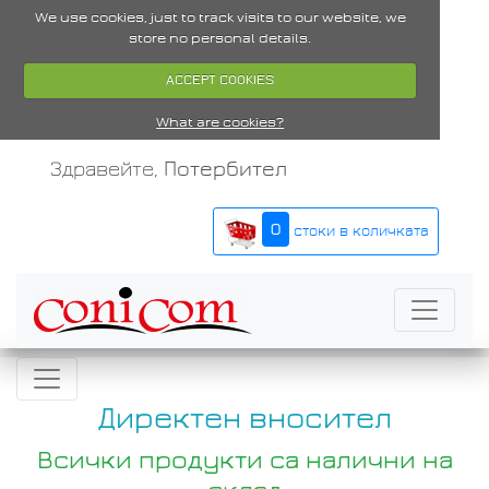
We use cookies, just to track visits to our website, we
store no personal details.
ACCEPT COOKIES
What are cookies?
Здравейте,
Потербител
0
стоки в количката
Директен вносител
Всички продукти са налични на