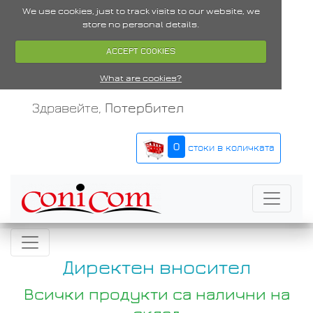
We use cookies, just to track visits to our website, we
store no personal details.
ACCEPT COOKIES
What are cookies?
Здравейте,
Потербител
0
стоки в количката
Директен вносител
Всички продукти са налични на