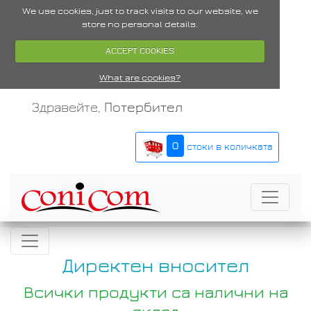
We use cookies, just to track visits to our website, we
store no personal details.
ACCEPT COOKIES
What are cookies?
Здравейте,
Потербител
0
стоки в количката
Директен вносител
Всички продукти са налични на